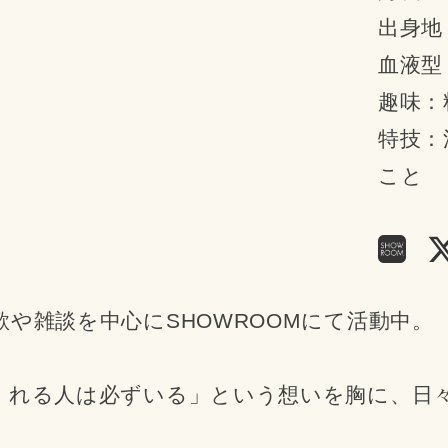
出身地
血液型
趣味：
特技：
こと
や雑談を中心にSHOWROOMにて活動中。
、
くれる人は必ずいる」という想いを胸に、日