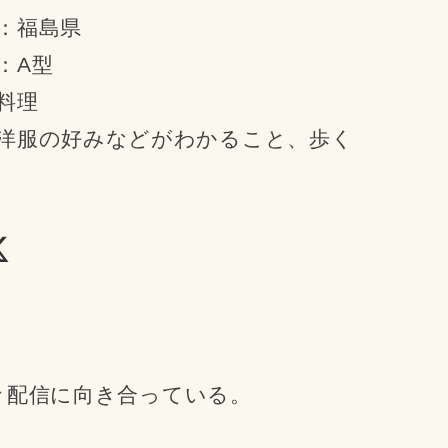
：福島県
：A型
料理
洋服の好みなどがわかること、歩く
々配信に向き合っている。