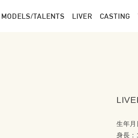
MODELS/TALENTS
LIVER
CASTING
LIVE
生年月日
身長：1