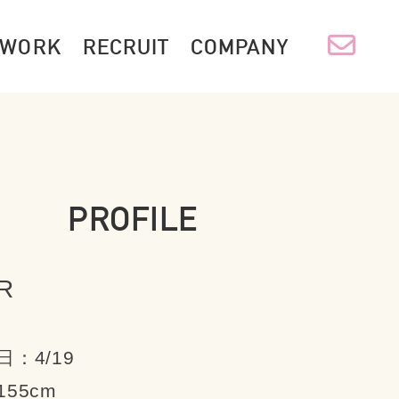
WORK
RECRUIT
COMPANY
PROFILE
R
：4/19
55cm