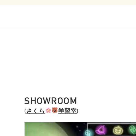
SHOWROOM
(
さくら
学習室
)