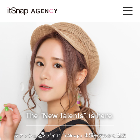
The “New Talents” is here.
ファッションメディア「itSnap」出演モデルから選抜