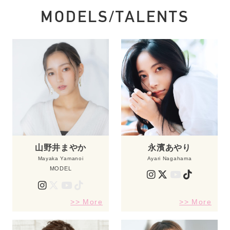
MODELS/TALENTS
山野井まやか
永濱あやり
Mayaka Yamanoi
Ayari Nagahama
MODEL
>> More
>> More