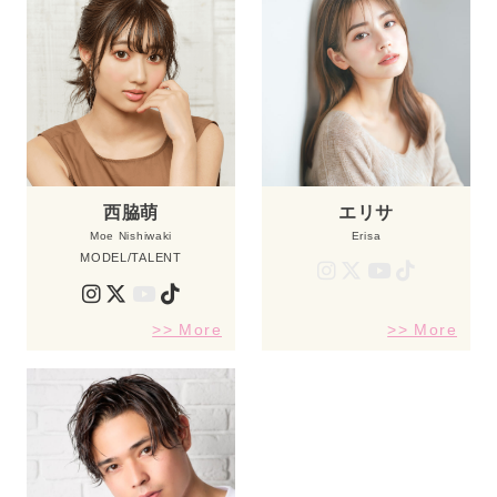
西脇萌
エリサ
Moe Nishiwaki
Erisa
MODEL/TALENT
>> More
>> More