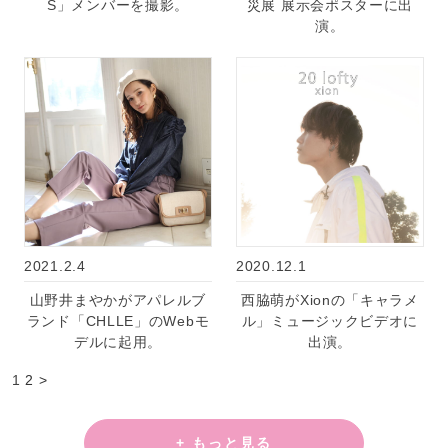
S」メンバーを撮影。
災展 展示会ポスターに出
演。
2021.2.4
2020.12.1
山野井まやかがアパレルブ
西脇萌がXionの「キャラメ
ランド「CHLLE」のWebモ
ル」ミュージックビデオに
デルに起用。
出演。
1
2
>
+ もっと見る