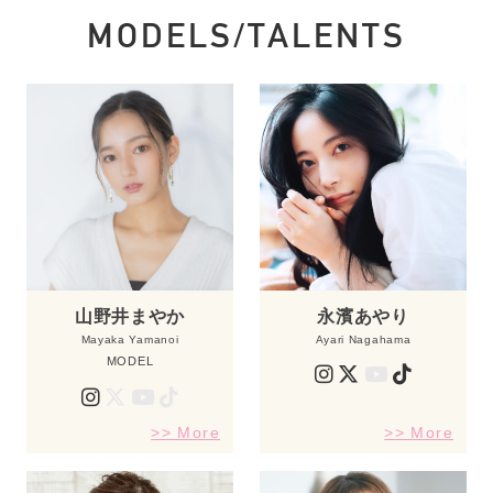
MODELS/TALENTS
山野井まやか
永濱あやり
Mayaka Yamanoi
Ayari Nagahama
MODEL
>> More
>> More