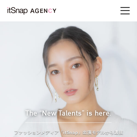
The “New Talents” is here.
ファッションメディア「itSnap」出演モデルから選抜