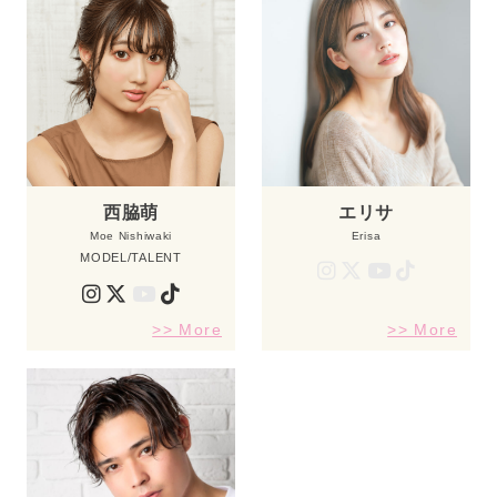
西脇萌
エリサ
Moe Nishiwaki
Erisa
MODEL/TALENT
>> More
>> More