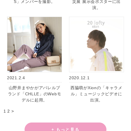
S」メンバーを撮影。
災展 展示会ポスターに出
演。
2021.2.4
2020.12.1
山野井まやかがアパレルブ
西脇萌がXionの「キャラメ
ランド「CHLLE」のWebモ
ル」ミュージックビデオに
デルに起用。
出演。
1
2
>
+ もっと見る