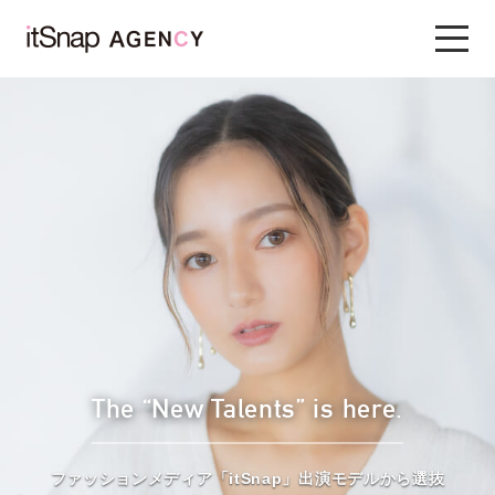
The “New Talents” is here.
ファッションメディア「itSnap」出演モデルから選抜