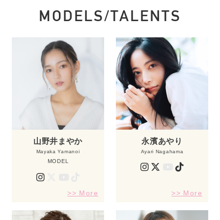
MODELS/TALENTS
山野井まやか
永濱あやり
Mayaka Yamanoi
Ayari Nagahama
MODEL
>> More
>> More