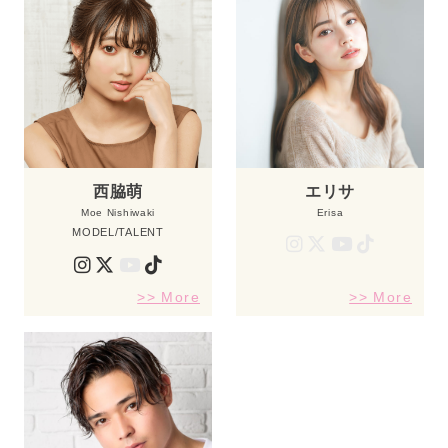
西脇萌
エリサ
Moe Nishiwaki
Erisa
MODEL/TALENT
>> More
>> More