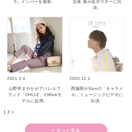
S」メンバーを撮影。
災展 展示会ポスターに出
演。
2021.2.4
2020.12.1
山野井まやかがアパレルブ
西脇萌がXionの「キャラメ
ランド「CHLLE」のWebモ
ル」ミュージックビデオに
デルに起用。
出演。
1
2
>
+ もっと見る